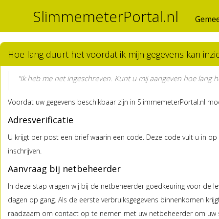
SlimmemeterPortal.nl
Gemee
Hoe lang duurt het voordat ik mijn gegevens kan inzi
"Ik heb me net ingeschreven. Kunt u mij aangeven hoe lang het 
Voordat uw gegevens beschikbaar zijn in SlimmemeterPortal.nl moe
Adresverificatie
U krijgt per post een brief waarin een code. Deze code vult u in o
inschrijven.
Aanvraag bij netbeheerder
In deze stap vragen wij bij de netbeheerder goedkeuring voor de l
dagen op gang. Als de eerste verbruiksgegevens binnenkomen krijgt
raadzaam om contact op te nemen met uw netbeheerder om uw sit