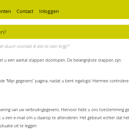
nten
Contact
Inloggen
en?
duurt voordat ik iets te zien krijg?"
t u een aantal stappen doorlopen. De belangrijkste stappen zijn:
p de “Mijn gegevens” pagina, nadat u bent ingelogd. Hiermee controler
evering van uw verbruiksgegevens. Hiervoor hebt u ons toestemming geg
 u een e-mail om u daarop te attenderen. Het gebeurt echter dat het l
uatie uit te leggen