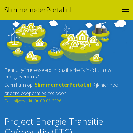
SlimmemeterPortal.nl
Bent u geïnteresseerd in onafhankelijk inzicht in uw
energieverbruik?
SlimmemeterPortal.nl
Schrijf u in op:
Kijk hier hoe
andere coöperaties
het doen.
Data bijgewerkt t/m 09-08-2026
Project Energie Transitie
Coöperatie (ETC)