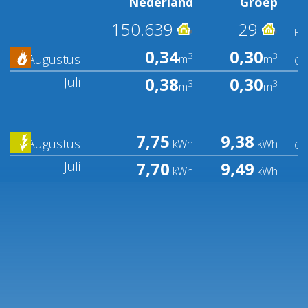
Nederland
Groep
150.639
29
Hu
0,34
0,30
3
3
Augustus
m
m
Ge
0,38
0,30
Juli
3
3
m
m
7,75
9,38
Augustus
kWh
kWh
Ge
7,70
9,49
Juli
kWh
kWh